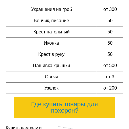
Украшения на гроб
от 300
Венчик, писание
50
Крест нательный
50
Иконка
50
Крест в руку
50
Нашивка крышки
от 500
Свечи
от 3
Узелок
от 200
Где купить товары для
похорон?
Купить лампаду и