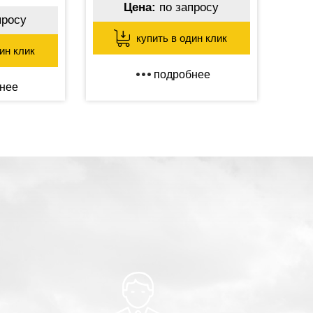
Цена:
по запросу
просу
купить в один клик
ин клик
подробнее
нее