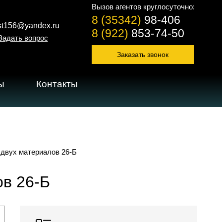
Вызов агентов круглосуточно:
8 (35342)
98-406
st156@yandex.ru
8 (922)
853-74-50
Задать вопрос
Заказать звонок
ы
Контакты
 двух материалов 26-Б
ов 26-Б