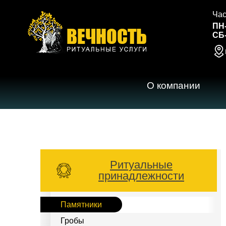
Час
ПН
СБ
О компании
Ритуальные
принадлежности
Памятники
Гробы