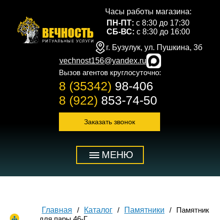
Часы работы магазина:
ПН-ПТ:
с 8:30 до 17:30
СБ-ВС:
с 8:30 до 16:00
г. Бузулук, ул. Пушкина, 3б
vechnost156@yandex.ru
Вызов агентов круглосуточно:
8 (35342)
98-406
8 (922)
853-74-50
Заказать звонок
МЕНЮ
Главная
Каталог
Памятники
Памятник
для пары 46-Г