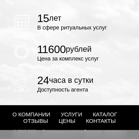
15
лет
В сфере ритуальных услуг
11600
рублей
Цена за комплекс услуг
24
часа в сутки
Доступность агента
О КОМПАНИИ
УСЛУГИ
КАТАЛОГ
ОТЗЫВЫ
ЦЕНЫ
КОНТАКТЫ
© 2017-2026 гг. Ритуальные услуги в Бузулуке: похороны и
изготовление памятников под ключ - агентство «Вечность»