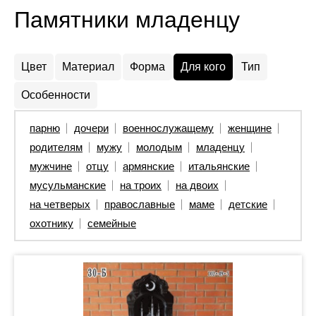
Памятники младенцу
Цвет
Материал
Форма
Для кого
Тип
Особенности
парню
дочери
военнослужащему
женщине
родителям
мужу
молодым
младенцу
мужчине
отцу
армянские
итальянские
мусульманские
на троих
на двоих
на четверых
православные
маме
детские
охотнику
семейные