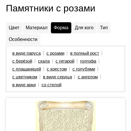
Памятники с розами
Цвет
Материал
Форма
Для кого
Тип
Особенности
в виде паруса
с розами
в полный рост
с берёзой
скала
с гитарой
голгофа
с плащаницей
с крестом
с голубями
с цветником
в виде сердца
с ангелом
в виде арки
со стелой