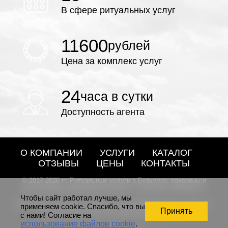
В сфере ритуальных услуг
11600
рублей
Цена за комплекс услуг
24
часа в сутки
Доступность агента
О КОМПАНИИ
УСЛУГИ
КАТАЛОГ
ОТЗЫВЫ
ЦЕНЫ
КОНТАКТЫ
© 2017-2026 гг. Ритуальные услуги в Бузулуке: похороны и
изготовление памятников под ключ - агентство «Вечность»
Чтобы сайт работал лучше, мы
Внимание! Представленная информация и цены на
применяем cookie. Спасибо, что вы
Принять
сайте не являются публичной офертой
с нами! Согласие на
использование файлов cookie
.