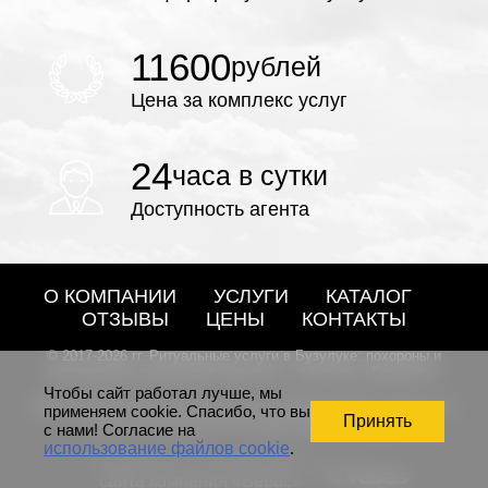
11600
рублей
Цена за комплекс услуг
24
часа в сутки
Доступность агента
О КОМПАНИИ
УСЛУГИ
КАТАЛОГ
ОТЗЫВЫ
ЦЕНЫ
КОНТАКТЫ
© 2017-2026 гг. Ритуальные услуги в Бузулуке: похороны и
изготовление памятников под ключ - агентство «Вечность»
Чтобы сайт работал лучше, мы
Внимание! Представленная информация и цены на
применяем cookie. Спасибо, что вы
Принять
сайте не являются публичной офертой
с нами! Согласие на
использование файлов cookie
.
Разработка и продвижение
сайта компания «Вебас»