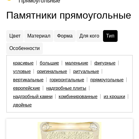
Прямоугольные
Памятники прямоугольные
Цвет
Материал
Форма
Для кого
Тип
Особенности
красивые
большие
маленькие
фигурные
угловые
оригинальные
ритуальные
вертикальные
горизонтальные
прямоугольные
европейские
надгробные плиты
надгробный камни
комбинированные
из крошки
двойные