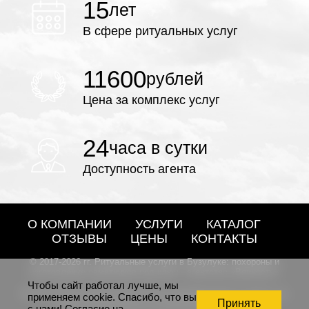
15
лет
В сфере ритуальных услуг
11600
рублей
Цена за комплекс услуг
24
часа в сутки
Доступность агента
О КОМПАНИИ
УСЛУГИ
КАТАЛОГ
ОТЗЫВЫ
ЦЕНЫ
КОНТАКТЫ
© 2017-2026 гг. Ритуальные услуги в Бузулуке: похороны и
изготовление памятников под ключ - агентство «Вечность»
Чтобы сайт работал лучше, мы
Внимание! Представленная информация и цены на
применяем cookie. Спасибо, что вы
Принять
сайте не являются публичной офертой
с нами! Согласие на