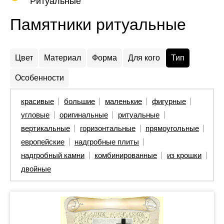
Ритуальные
Памятники ритуальные
Цвет
Материал
Форма
Для кого
Тип
Особенности
красивые
большие
маленькие
фигурные
угловые
оригинальные
ритуальные
вертикальные
горизонтальные
прямоугольные
европейские
надгробные плиты
надгробный камни
комбинированные
из крошки
двойные